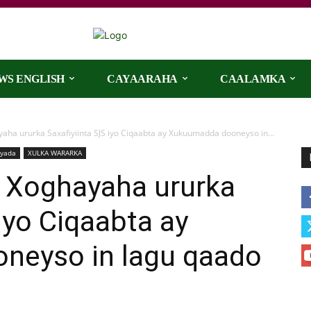
WS ENGLISH
CAYAARAHA
CAALAMKA
aha ururka Saxafiyiinta SJS iyo Ciqaabta ay Xukuumadda dooneyso in...
iyada
XULKA WARARKA
a Xoghayaha ururka
iyo Ciqaabta ay
neyso in lagu qaado