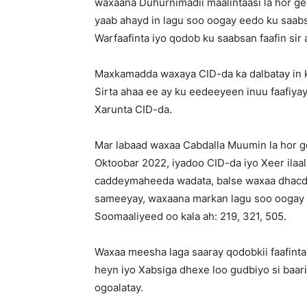
waxaana Duhurnimadii maalintaasi la hor g
yaab ahayd in lagu soo oogay eedo ku saab
Warfaafinta iyo qodob ku saabsan faafin si
Maxkamadda waxaya CID-da ka dalbatay in 
Sirta ahaa ee ay ku eedeeyeen inuu faafiya
Xarunta CID-da.
Mar labaad waxaa Cabdalla Muumin la hor 
Oktoobar 2022, iyadoo CID-da iyo Xeer ilaa
caddeymaheeda wadata, balse waxaa dhacday
sameeyay, waxaana markan lagu soo oogay 
Soomaaliyeed oo kala ah: 219, 321, 505.
Waxaa meesha laga saaray qodobkii faafinta S
heyn iyo Xabsiga dhexe loo gudbiyo si baa
ogoalatay.