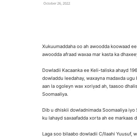
October 26, 2022
Facebook
X
Share
Xukuumaddaha oo ah awoodda koowaad ee fu
awoodda afraad waxaa mar kasta ka dhaxeeya 
Dowladii Kacaanka ee Keli-taliska ahayd 196
dowladdu leedahay, waxayna madaxda ugu ba
aan la ogoleyn wax xoriyad ah, taasoo dhal
Soomaaliya.
Dib u dhiskii dowladnimada Soomaaliya iyo 
ku lahayd saxaafadda xorta ah ee markaas dal
Laga soo bilaabo dowladii C/llaahi Yuusuf