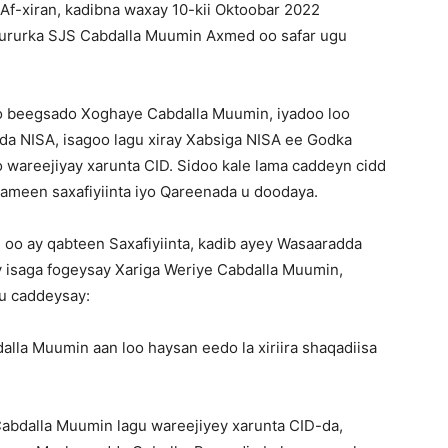
Af-xiran, kadibna waxay 10-kii Oktoobar 2022
ururka SJS Cabdalla Muumin Axmed oo safar ugu
oo beegsado Xoghaye Cabdalla Muumin, iyadoo loo
a NISA, isagoo lagu xiray Xabsiga NISA ee Godka
o wareejiyay xarunta CID. Sidoo kale lama caddeyn cidd
maameen saxafiyiinta iyo Qareenada u doodaya.
id oo ay qabteen Saxafiyiinta, kadib ayey Wasaaradda
y isaga fogeysay Xariga Weriye Cabdalla Muumin,
ku caddeysay:
la Muumin aan loo haysan eedo la xiriira shaqadiisa
Cabdalla Muumin lagu wareejiyey xarunta CID-da,