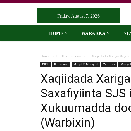
Friday, August 7, 2026
HOME
WARARKA
NE
Home
DIINI
Barnaamij
Xaqiidada Xariga Xoghay
DIINI
Barnaamij
Maqal & Muuqaal
Wararka
Wareys
Xaqiidada Xarig
Saxafiyiinta SJS 
Xukuumadda doo
(Warbixin)