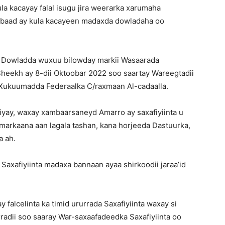
ula kacayay falal isugu jira weerarka xarumaha
njabaad ay kula kacayeen madaxda dowladaha oo
yo Dowladda wuxuu bilowday markii Wasaarada
eekh ay 8-dii Oktoobar 2022 soo saartay Wareegtadii
a Xukuumadda Federaalka C/raxmaan Al-cadaalla.
iiyay, waxay xambaarsaneyd Amarro ay saxafiyiinta u
a markaana aan lagala tashan, kana horjeeda Dastuurka,
a ah.
 Saxafiyiinta madaxa bannaan ayaa shirkoodii jaraa’id
alcelinta ka timid ururrada Saxafiyiinta waxay si
adii soo saaray War-saxaafadeedka Saxafiyiinta oo