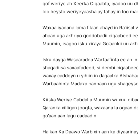
qof weriye ah Xeerka Ciqaabta, iyadoo uu 
loo heysto weriyeyaasha ay tahay in loo mar
Waxaa iyadana lama filaan ahayd in Ra’iisa
ahaan uga akhriyo qoddobadii ciqaabeed ee
Muumin, isagoo isku xiraya Go’aankii uu akh
Isku dayga Wasaaradda Warfaafinta ee ah in k
shaqadiisa saxaafadeed, si dembi ciqaabeed
waxay caddeyn u yihiin in dagaalka Alsha
Warbaahinta Madaxa bannaan ugu shaqeyso
Kiiska Weriye Cabdalla Muumin wuxuu diba
Qaranka xilligan joogta, waxaana la ogaan 
go’aan aan lagu cadaadin.
Halkan Ka Daawo Warbixin aan ka diyaarina