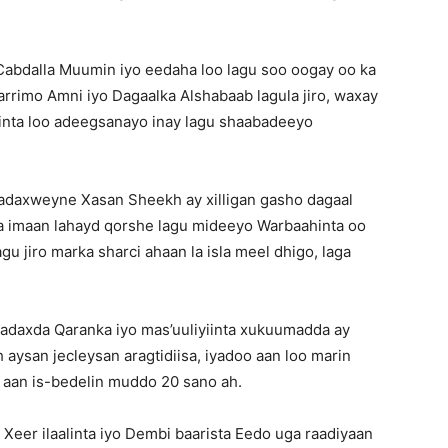
abdalla Muumin iyo eedaha loo lagu soo oogay oo ka
rrimo Amni iyo Dagaalka Alshabaab lagula jiro, waxay
iinta loo adeegsanayo inay lagu shaabadeeyo
daxweyne Xasan Sheekh ay xilligan gasho dagaal
la imaan lahayd qorshe lagu mideeyo Warbaahinta oo
gu jiro marka sharci ahaan la isla meel dhigo, laga
madaxda Qaranka iyo mas’uuliyiinta xukuumadda ay
aysan jecleysan aragtidiisa, iyadoo aan loo marin
 aan is-bedelin muddo 20 sano ah.
Xeer ilaalinta iyo Dembi baarista Eedo uga raadiyaan