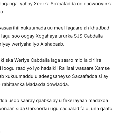
dhaqangal yahay Xeerka Saxaafadda oo dacwooyinka
o.
l wasaarihii xukuumada uu meel fagaare ah khudbad
 lagu soo oogay Xogahaya ururka SJS Cabdalla
riyay weriyaha iyo Alshabaab.
iiska Weriye Cabdalla laga saaro mid la xiriira
 loogu raadiyo iyo hadalkii Ra’iisal wasaare Xamse
baab xukuumaddu u adeegsaneyso Saxaafadda si ay
 rabitaanka Madaxda dowladda.
dda usoo saaray qaabka ay u fekerayaan madaxda
doonaan sida Garsoorku ugu cadaalad falo, una qaato
y