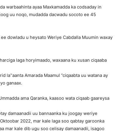
da warbaahinta ayaa Maxkamadda ka codsaday in
n joog uu noqo, mudadda dacwadu socoto ee 45
ta ee dowladu u heysato Weriye Cabdalla Muumin waxay
sharciga laga horyimaado, waxaana ku xusan ciqaaba
id la‟aanta Amarada Maamul ”ciqaabta uu watana ay
iyo ganaax.
 Ummadda ama Qaranka, kaasoo wata ciqaab gaareysa
tay damaanadii uu bannaanka ku joogay weriye
Oktoobar 2022, mar kale laga soo qabtay garoonka
 mar kale dib ugu soo celisay damaanadii, isagoo