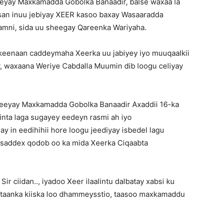
eeyay Maxkamadda Gobolka Banaadir, balse waxaa la
san inuu jebiyay XEER kasoo baxay Wasaaradda
r amni, sida uu sheegay Qareenka Wariyaha.
keenaan caddeymaha Xeerka uu jabiyey iyo muuqaalkii
y, waxaana Weriye Cabdalla Muumin dib loogu celiyay
geeyay Maxkamadda Gobolka Banaadir Axaddii 16-ka
linta laga sugayey eedeyn rasmi ah iyo
 in eedihihii hore loogu jeediyay isbedel lagu
saddex qodob oo ka mida Xeerka Ciqaabta
ir ciidan.., iyadoo Xeer ilaalintu dalbatay xabsi ku
ritaanka kiiska loo dhammeysstio, taasoo maxkamaddu