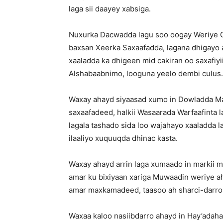
laga sii daayey xabsiga.
Nuxurka Dacwadda lagu soo oogay Weriye C
baxsan Xeerka Saxaafadda, lagana dhigayo a
xaaladda ka dhigeen mid cakiran oo saxafiy
Alshabaabnimo, looguna yeelo dembi culus.
Waxay ahayd siyaasad xumo in Dowladda Ma
saxaafadeed, halkii Wasaarada Warfaafinta 
lagala tashado sida loo wajahayo xaaladda la
ilaaliyo xuquuqda dhinac kasta.
Waxay ahayd arrin laga xumaado in markii 
amar ku bixiyaan xariga Muwaadin weriye ah 
amar maxkamadeed, taasoo ah sharci-darro
Waxaa kaloo nasiibdarro ahayd in Hay’adaha 