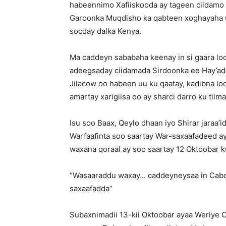
habeennimo Xafiiskooda ay tageen ciidamo 
Garoonka Muqdisho ka qabteen xoghayaha 
socday dalka Kenya.
Ma caddeyn sababaha keenay in si gaara l
adeegsaday ciidamada Sirdoonka ee Hay’add
Jilacow oo habeen uu ku qaatay, kadibna lo
amartay xarigiisa oo ay sharci darro ku til
Isu soo Baax, Qeylo dhaan iyo Shirar jaraa’
Warfaafinta soo saartay War-saxaafadeed a
waxana qoraal ay soo saartay 12 Oktoobar 
“Wasaaraddu waxay… caddeyneysaa in Cabdal
saxaafadda”
Subaxnimadii 13-kii Oktoobar ayaa Weriye 