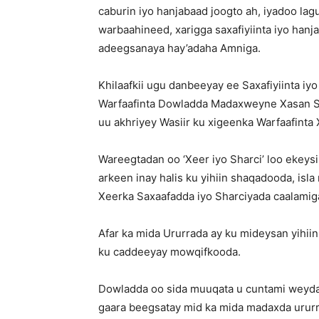
caburin iyo hanjabaad joogto ah, iyadoo lag
warbaahineed, xarigga saxafiyiinta iyo ha
adeegsanaya hay’adaha Amniga.
Khilaafkii ugu danbeeyay ee Saxafiyiinta i
Warfaafinta Dowladda Madaxweyne Xasan Sh
uu akhriyey Wasiir ku xigeenka Warfaafint
Wareegtadan oo ‘Xeer iyo Sharci’ loo ekeys
arkeen inay halis ku yihiin shaqadooda, isl
Xeerka Saxaafadda iyo Sharciyada caalamig
Afar ka mida Ururrada ay ku mideysan yihiin
ku caddeeyay mowqifkooda.
Dowladda oo sida muuqata u cuntami weyday f
gaara beegsatay mid ka mida madaxda ururrr