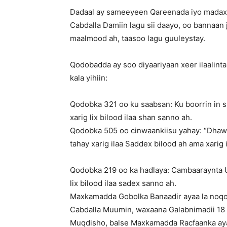
Dadaal ay sameeyeen Qareenada iyo madax
Cabdalla Damiin lagu sii daayo, oo bannaa
maalmood ah, taasoo lagu guuleystay.
Qodobadda ay soo diyaariyaan xeer ilaalin
kala yihiin:
Qodobka 321 oo ku saabsan: Ku boorrin in 
xarig lix bilood ilaa shan sanno ah.
Qodobka 505 oo cinwaankiisu yahay: “Dhawr
tahay xarig ilaa Saddex bilood ah ama xarig 
Qodobka 219 oo ka hadlaya: Cambaaraynta
lix bilood ilaa sadex sanno ah.
Maxkamadda Gobolka Banaadir ayaa la noqo
Cabdalla Muumin, waxaana Galabnimadii 18 
Muqdisho, balse Maxkamadda Racfaanka ayaa