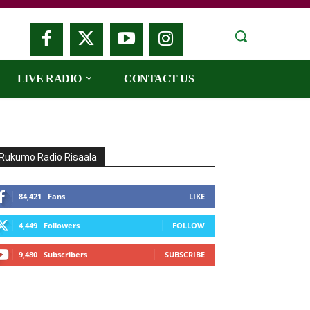
LIVE RADIO
CONTACT US
Rukumo Radio Risaala
84,421
Fans
LIKE
4,449
Followers
FOLLOW
9,480
Subscribers
SUBSCRIBE