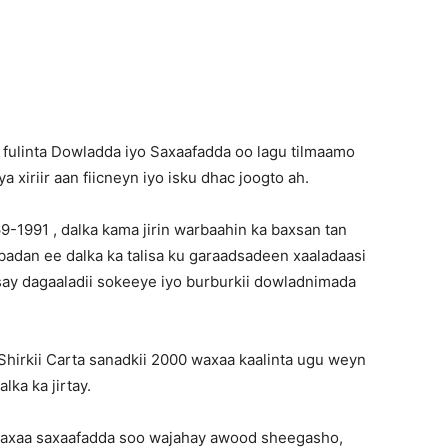
Pinterest
WhatsApp
Telegram
linta Dowladda iyo Saxaafadda oo lagu tilmaamo
xiriir aan fiicneyn iyo isku dhac joogto ah.
9-1991 , dalka kama jirin warbaahin ka baxsan tan
dan ee dalka ka talisa ku garaadsadeen xaaladaasi
isay dagaaladii sokeeye iyo burburkii dowladnimada
Shirkii Carta sanadkii 2000 waxaa kaalinta ugu weyn
ka ka jirtay.
, waxaa saxaafadda soo wajahay awood sheegasho,